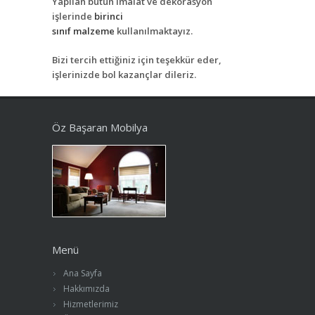
Yapılan bütün imalat ve dekorasyon
işlerinde
birinci
sınıf
malzeme
kullanılmaktayız.
Bizi tercih ettiğiniz için teşekkür eder,
işlerinizde bol kazançlar dileriz.
Öz Başaran Mobilya
Menü
Ana Sayfa
Hakkımızda
Hizmetlerimiz